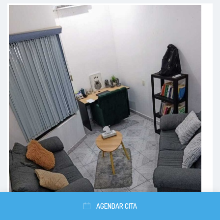
Primera sesión terapia individual
500 MXN
Paciente
Terapia individual de primera vez
500 MXN
Terapia Individual online
500 MXN
Psicoterapia para adolescentes
500 MXN
Excelente profesional, muy
empático y elocuente. Me sentí
Terapia individual
500 MXN
muy cómodo en la consulta y con
sus preguntas y observaciones. Lo
Terapia para adultos online individual
500 MXN
recomiendo ampliamente.
Terapia para adultos presencial individual
600 MXN
Paciente
Psicoterapia individual
500 MXN
AGENDAR CITA