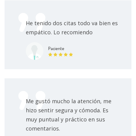
Terapia de pareja LGBT
700 MXN
He tenido dos citas todo va bien es
Entrenamiento en gestión emocional
500 MXN
empático. Lo recomiendo
Entrenamiento en habilidades sociales
500 MXN
Paciente
Control de Estrés
500 MXN
Control de hábitos
500 MXN
Adaptación en crisis de la vida
500 MXN
Me gustó mucho la atención, me
hizo sentir segura y cómoda. Es
Terapia do Trauma
500 MXN
muy puntual y práctico en sus
comentarios.
Manejo de trauma psicológico
500 MXN