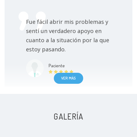
Consulta individual
500 MXN
Fue fácil abrir mis problemas y
Terapia Racional Emotiva
500 MXN
sentí un verdadero apoyo en
cuanto a la situación por la que
Terapia conductivo contextual
500 MXN
estoy pasando.
Terapia de pareja online
650 MXN
Paciente
Psicoterapia racional emotiva
500 MXN
VER MÁS
Terapia individual por videollamada
500 MXN
Videollamada
500 MXN
GALERÍA
Buena primer consulta, logra
Visita Psicología
500 MXN
conexión de paciente-psicólogo