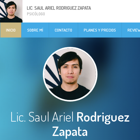
LIC. SAUL ARIEL RODRIGUEZ ZAPATA
PSICÓLOGO
INICIO
SOBRE MÍ
CONTACTO
PLANES Y PRECIOS
REVIE
Lic. Saul Ariel
Rodriguez
Zapata