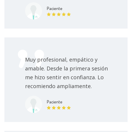
Paciente
Terapia de trauma
500 MXN
Manejo de emociones
500 MXN
Estrategias en habilidades sociales
500 MXN
Muy profesional, empático y
Tratamiento para fobias
500 MXN
amable. Desde la primera sesión
Mindfulness
500 MXN
me hizo sentir en confianza. Lo
recomiendo ampliamente.
Mindfulness aplicado
500 MXN
Paciente
Consulta psicológica online
500 MXN
Tratamiento para ruptura de pareja
500 MXN