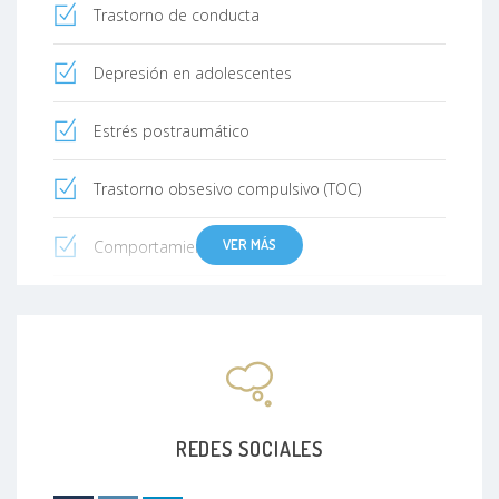
Trastorno de conducta
Depresión en adolescentes
Estrés postraumático
Trastorno obsesivo compulsivo (TOC)
VER MÁS
Comportamiento suicida
Trastorno de ansiedad generalizada
Ataques de pánico
Trastorno de pánico con agorafobia
REDES SOCIALES
Trastorno de ansiedad